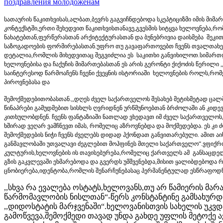
поздравления молодоженам
სათაურის წაკითხვისას,ალბათ,ბევრს გაგვიჩნდებოდა სკეპტიციზმი იმის მიმა
კონტექსტში,ერთი შეხედვით წაკითხვისთანავე,გვესმის სიტყვა ხელოვნება,
ნახატებთან,ფერწერასთან არქიტექტურასთან და ბუნებრივია დაისმება შეკითხ
საზოგადოების ფორმირებასთან.უფრო თუ გავაფართოვებთ ჩვენს თვალთახედ
დეტალია,რომლის მიხედვითაც შეგვიძლია ეს საკითხი განვიხილოთ.სიმართ
ხელოვნებისა და ჩაქუჩის მიმართებასთან ეს არის გერონტი ქიქოძის წერილი ,
საინტერესოდ წარმოაჩენს ჩვენი ქვეყნის ისტორიაში ხელოვნების როლს,რო
პიროვნებასა და
შემოქმედებითობასთან.,,დღეს ძველ საქართველოს შესახებ მეტისმეტად ცალმხ
წინაპრები გამუდმებით სისხლს ღვრიდნენ ურწმუნოებთან ბრძოლაში ან კიდე
კითხულობდნენ. ჩვენს ფანტაზიაში ნათლად ვხედავთ იმ ძველ საქართველოს
ხშირად ვეღარ ვამჩნევთ იმას, რომელიც აზროვნებდა და მოქმედებდა. ეს კ
შემოქმედების ნიჭი ჩვენს ძველებს დიდად ჰქონდათ განვითარებული. ამით აიხ
განმავლობაში უთვალავი ძეგლებით მოჰფინეს მთელი საქართველო“.ვფიქრობ,
კულტურის,ხელოვნების ის თავისებურება,რომელიც ქართველს ამ განსაცდ
გზის გაკვლევაში ეხმარებოდა და გვერდს უმშვენებდა,მისით ყალიბდებოდა 
ცნობიერება,იდენტობა,რომლის შენარჩუნებასაც პერმანენტულად ესწრაფოდნე
,,სხვა რა ევალება ოსტატს,ხელოვანს,თუ არ წამიერის მარ
წარმომავლობის ნისლთან“-წერს კონსტანტინე გამსახურდი
,,დიდოსტატის მარჯვენაში“.ხელოვანისთვის სახელის უკვ
გამოწვევა,შემოქმედი თავად უნდა გახდე უფლის მეტოქე