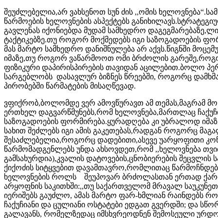
შეუძლებელია,არ ვახსენოთ სუნ ძის ,,ომის ხელოვნება“.
წარმოების ხელოვნების ასპექტებს განიხილავს.სტრატეგ
გავლენას იქონიებდა მუდამ სამხედრო დაგეგმარებაზე,ლ
ტაქტიკებზე.თუ როგორ მოქმედებს იგი საზოგადოების ფორ
მას მარტო სამხედრო დანიშნულება არ აქვს.წიგნში მოცემ
იმაზე,თუ როგორ ვაწარმოოთ ომი ბრძოლის გარეშე,როგ
ფიზიკური დაპირისპირების თავიდან აცილებით.ბოლო პ
სარგებლობს დასავლურ ბიზნეს წრეებში, როგორც დამხ
პირობებში წარმატების მისაღწევად.
ვფიქრობ,ბოლომდე ვერ ამოვწურავთ ამ თემას,მაგრამ მო
ერთხელ დაგვარწმუნებს,რომ ხელოვნება,მართლაც ჩაქუ
საზოგადოების ფორმირება.ყურადღება კი უბრალოდ იმა
სახით შეძლებს იგი ამის გაკეთებას,რადგან როგორც მაგა
შესაძლებელია,როგორც დადებითი,ასევე უარყოფითი კო
წარმომადგენლებს უნდა ახსოვდეთ,რომ ,,ხელოვნება თვით
გამსახურდია),კვალის დატოვების,ცნობიერების შეცვლის 
ქიქოძის სიტყვებით დავამთავრო,რომლითაც წარმოჩნდე
ხელოვნების როლს შეუპოვარ ბრძოლასთან ერთად ქართ
არყოფნის საკითხში:,,თუ საქართველომ მრავალ საუკუნეთ
იერიშებს გაუძლო, ამას მარტო ფარ-ხმლიან რაინდებს რ
ჩაქუჩიანი და ცულიანი ოსტატები ედგათ გვერდში; და სწო
გალავანს, რომელზედაც იმსხვრეოდნენ შემოსეული ურდო