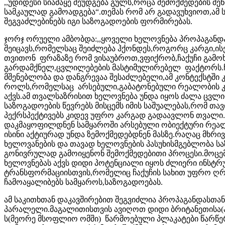
,,უდიდესი სიამაყე შეუდგება გულს,როცა შემოქმედების შე
სამკაულად გამოადგება“.თემას რომ არ გადავუხვიოთ,ამ
შეგვაძლებინებს იგი საზოგადოების ფორმირებას.
ჯორჯ ორუელი ამბობდა:,,ყოველი ხელოვნება პროპაგანდა
შეიცავს,რომელსაც შეიძლება ჰქონდეს,როგორც კარგი,ისე
თვითონ ფრაზაზე რომ ვისაუბროთ,ვფიქრობ,ჩაქუჩი გამოხ
გარდამქნელ,ცვლილებების მასტიმულირებელ ფაქტორს.ჩ
მშენებლობა და დანგრევაა შესაძლებელი,ამ კონტექსტში 
როლს,რომელსაც არსებული,გაბატონებული რეალობის კრ
აქვს.ამ თვალსაზრისით ხელოვნება უნდა იყოს ძალა ცვ
საზოგადოების წევრებს მისცემს იმის საშუალებას,რომ თა
პექრსპექტივებს კიდევ უფრო კარგად გადაავლონ თვალი.
დაკმაყოფილდნენ სამყაროში არსებული ობიექტური რეალ
ისინი აქტიურად უნდა ზემოქმედებდნენ მასზე.რაღაც მხრი
ხელოვანების და თავად ხელოვნების პასუხისმგებლობა სა
გონივრულად გამოიყენონ შემოქმედებითი პროცესი.მოცემუ
ხელოვნებას აქვს დიდი პოტენციალი იყოს ძლიერი ინსტ
ტრანსფორმაციისთვის,რომელიც ჩაქუჩის სახით უფრო ღრმ
ჩამოაყალიბებს სამყაროს,საზოგადოებას.
ამ საკითხთან დაკავშირებით შეგვიძლია პროპაგანდასთა
პარალელი.მაგალითისთვის ავიღოთ დიდი ბრიტანეთისა(პ
ს(მეორე მსოფლიო ომში) წარმოებული პლაკატები წარწერი