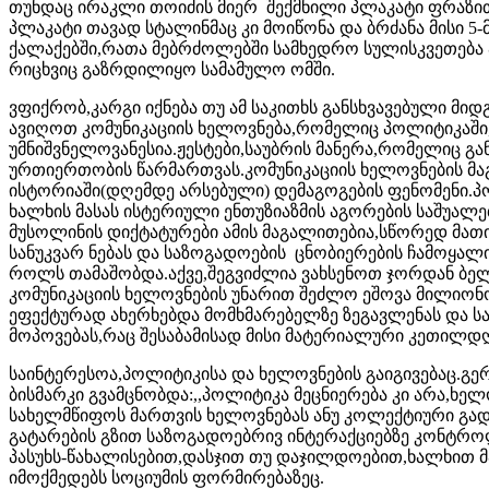
თუნდაც ირაკლი თოიძის მიერ შექმნილი პლაკატი ფრაზით:
პლაკატი თავად სტალინმაც კი მოიწონა და ბრძანა მისი 5
ქალაქებში,რათა მებრძოლებში სამხედრო სულისკვეთება 
რიცხვიც გაზრდილიყო სამამულო ომში.
ვფიქრობ,კარგი იქნება თუ ამ საკითხს განსხვავებული მი
ავიღოთ კომუნიკაციის ხელოვნება,რომელიც პოლიტიკაში
უმნიშვნელოვანესია.ჟესტები,საუბრის მანერა,რომელიც გა
ურთიერთობის წარმართვას.კომუნიკაციის ხელოვნების მ
ისტორიაში(დღემდე არსებული) დემაგოგების ფენომენი
ხალხის მასას ისტერიული ენთუზიაზმის აგორების საშუა
მუსოლინის დიქტატურები ამის მაგალითებია,სწორედ მათი
სანუკვარ ნებას და საზოგადოების ცნობიერების ჩამოყალ
როლს თამაშობდა.აქვე,შეგვიძლია ვახსენოთ ჯორდან ბ
კომუნიკაციის ხელოვნების უნარით შეძლო ეშოვა მილიო
ეფექტურად ახერხებდა მომხმარებელზე ზეგავლენას და 
მოპოვებას,რაც შესაბამისად მისი მატერიალური კეთილდ
საინტერესოა,პოლიტიკისა და ხელოვნების გაიგივებაც.გ
ბისმარკი გვამცნობდა:,,პოლიტიკა მეცნიერება კი არა,ხელ
სახელმწიფოს მართვის ხელოვნებას ანუ კოლექტიური გად
გატარების გზით საზოგადოებრივ ინტერაქციებზე კონტრო
პასუხს-წახალისებით,დასჯით თუ დაჯილდოებით,ხალხით მ
იმოქმედებს სოციუმის ფორმირებაზეც.